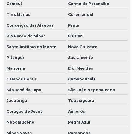
Cambuí
Carmo do Paranaíba
Três Marias
Coromandel
Conceição das Alagoas
Prata
Rio Pardo de Minas
Mutum
Santo Antônio do Monte
Novo Cruzeiro
Pitangui
Sacramento
Mantena
Elói Mendes
Campos Gerais
Camanducaia
São José da Lapa
São João Nepomuceno
Jacutinga
Tupaciguara
Coração de Jesus
Aimorés
Nepomuceno
Pedra Azul
Minas Novas
Paraopeba