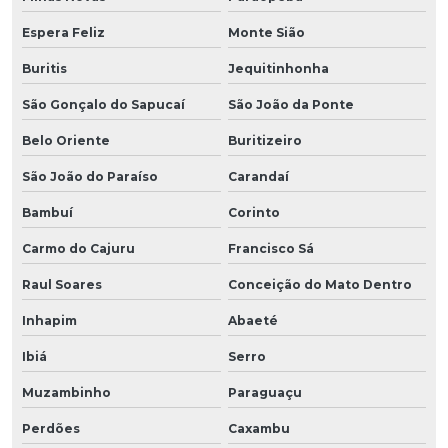
Espera Feliz
Monte Sião
Buritis
Jequitinhonha
São Gonçalo do Sapucaí
São João da Ponte
Belo Oriente
Buritizeiro
São João do Paraíso
Carandaí
Bambuí
Corinto
Carmo do Cajuru
Francisco Sá
Raul Soares
Conceição do Mato Dentro
Inhapim
Abaeté
Ibiá
Serro
Muzambinho
Paraguaçu
Perdões
Caxambu