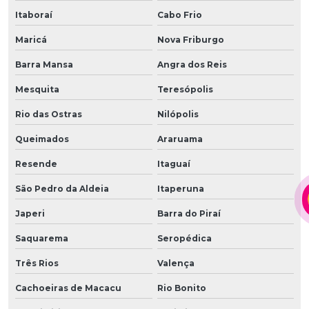
Itaboraí
Cabo Frio
Maricá
Nova Friburgo
Barra Mansa
Angra dos Reis
Mesquita
Teresópolis
Rio das Ostras
Nilópolis
Queimados
Araruama
Resende
Itaguaí
São Pedro da Aldeia
Itaperuna
Japeri
Barra do Piraí
Saquarema
Seropédica
Três Rios
Valença
Cachoeiras de Macacu
Rio Bonito