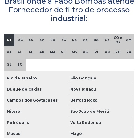
Brasil onde a Fabo Bombas atende
Fornecedor de filtro de processo
industrial:
GO e
RJ
MG
ES
SP
PR
SC
RS
PE
BA
CE
AM
DF
PA
AC
AL
AP
MA
MT
MS
PB
PI
RN
RO
RR
SE
TO
Rio de Janeiro
São Gonçalo
Duque de Caxias
Nova Iguaçu
Campos dos Goytacazes
Belford Roxo
Niterói
São João de Meriti
Petrópolis
Volta Redonda
Macaé
Magé