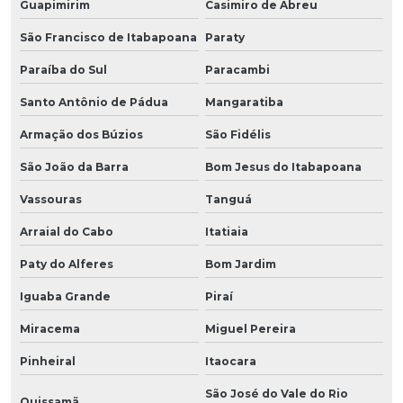
Guapimirim
Casimiro de Abreu
São Francisco de Itabapoana
Paraty
Paraíba do Sul
Paracambi
Santo Antônio de Pádua
Mangaratiba
Armação dos Búzios
São Fidélis
São João da Barra
Bom Jesus do Itabapoana
Vassouras
Tanguá
Arraial do Cabo
Itatiaia
Paty do Alferes
Bom Jardim
Iguaba Grande
Piraí
Miracema
Miguel Pereira
Pinheiral
Itaocara
São José do Vale do Rio
Quissamã