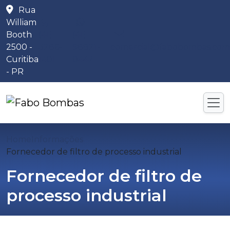
Rua
William
Booth
(41)
(41)
2500 -
3286-
98821-
comercial@fabobombas.com
Curitiba
1401
0442
- PR
Home
Informações
Fornecedor de filtro de processo industrial
Fornecedor de filtro de
processo industrial