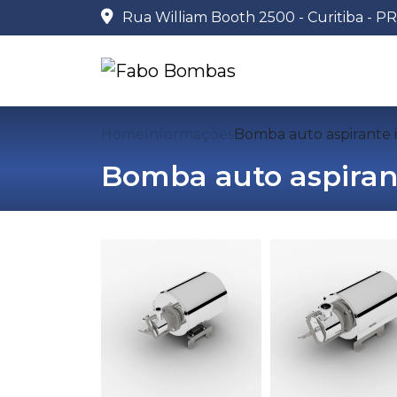
Rua William Booth 2500 - Curitiba - PR
Home
Informações
Bomba auto aspirante 
Bomba auto aspiran