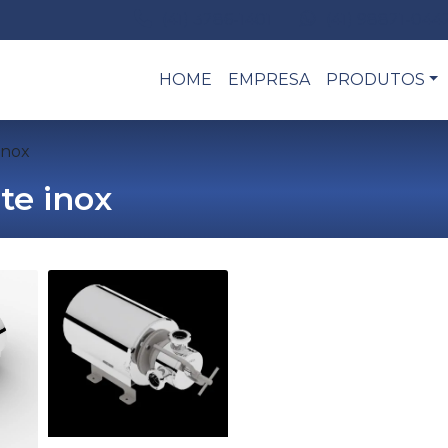
(41) 3286-1401
(41) 98821-044
HOME
EMPRESA
PRODUTOS
inox
te inox